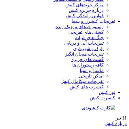
مرکز خریدهای کیش
درباره جزیره کیش
قوانین رانندگی کیش
تفریحات کیش
رزرو بلیط
رستوران های موزیک زنده
کشتی های تفریحی
جنگ های شبانه
تفریحات آبی و دریایی
پارک و شهربازی
تفریحات هیجان انگیز
گشت های جزیره
کافه رستوران ها
ماساژ و اسپا
اماکن تاریخی
تفریحات میکامال کیش
کنسرت های کیش
تور کیش
کنسرت کیش
11
تیر
درباره کیش