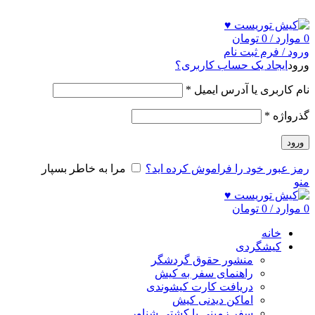
ADD ANYTHING HERE OR JUST REMOVE IT…
0
موارد
/
0
تومان
ورود / فرم ثبت نام
ورود
ایجاد یک حساب کاربری؟
نام کاربری یا آدرس ایمیل
*
گذرواژه
*
ورود
رمز عبور خود را فراموش کرده اید؟
مرا به خاطر بسپار
منو
0
موارد
/
0
تومان
خانه
کیشگردی
منشور حقوق گردشگر
راهنمای سفر به کیش
دریافت کارت کیشوندی
اماکن دیدنی کیش
سفر زمینی با کشتی شناور