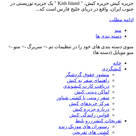
جزیره کیش جزیره کیش، " Kish Island " یک جزیره توریستی در
جنوب ایران، واقع در دریای خلیج فارس است که...
ادامه مطلب
منو
دسته بندی ها
منوی دسته بندی های خود را در تنظیمات تم -> سربرگ -> منو ->
منو موبایل (دسته ها)
خانه
کیشگردی
منشور حقوق گردشگر
راهنمای سفر به کیش
دریافت کارت کیشوندی
اماکن دیدنی کیش
سفر زمینی با کشتی شناور
مرکز خریدهای کیش
درباره جزیره کیش
قوانین رانندگی کیش
تفریحات کیش
رزرو بلیط
رستوران های موزیک زنده
کشتی های تفریحی