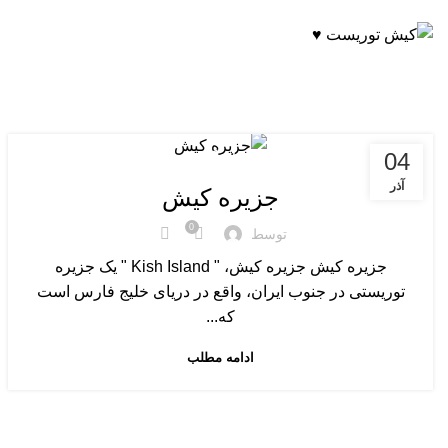
ADD ANYTHING HERE OR JUST REMOVE IT…
04
درباره کیش
آذر
جزیره کیش
0
توسط
جزیره کیش جزیره کیش، " Kish Island " یک جزیره
توریستی در جنوب ایران، واقع در دریای خلیج فارس است
که...
ادامه مطلب