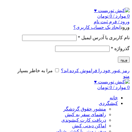
ADD ANYTHING HERE OR JUST REMOVE IT…
0
موارد
/
0
تومان
ورود / فرم ثبت نام
ورود
ایجاد یک حساب کاربری؟
نام کاربری یا آدرس ایمیل
*
گذرواژه
*
ورود
رمز عبور خود را فراموش کرده اید؟
مرا به خاطر بسپار
منو
0
موارد
/
0
تومان
خانه
کیشگردی
منشور حقوق گردشگر
راهنمای سفر به کیش
دریافت کارت کیشوندی
اماکن دیدنی کیش
سفر زمینی با کشتی شناور