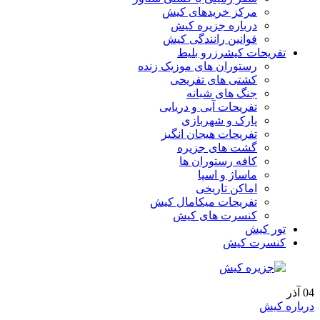
مرکز خریدهای کیش
درباره جزیره کیش
قوانین رانندگی کیش
تفریحات کیش
رزرو بلیط
رستوران های موزیک زنده
کشتی های تفریحی
جنگ های شبانه
تفریحات آبی و دریایی
پارک و شهربازی
تفریحات هیجان انگیز
گشت های جزیره
کافه رستوران ها
ماساژ و اسپا
اماکن تاریخی
تفریحات میکامال کیش
کنسرت های کیش
تور کیش
کنسرت کیش
04
آذر
درباره کیش