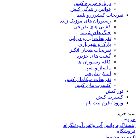
درباره جزیره کیش
قوانین رانندگی کیش
تفریحات کیش
رزرو بلیط
رستوران های موزیک زنده
کشتی های تفریحی
جنگ های شبانه
تفریحات آبی و دریایی
پارک و شهربازی
تفریحات هیجان انگیز
گشت های جزیره
کافه رستوران ها
ماساژ و اسپا
اماکن تاریخی
تفریحات میکامال کیش
کنسرت های کیش
تور کیش
کنسرت کیش
ورود / فرم ثبت نام
سبد خرید
خروج
اینستاگرم
واتس آپ
واتس آپ
تلگرام
فروشگاه
0
موارد
محصول