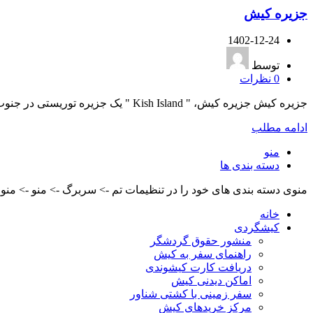
جزیره کیش
1402-12-24
توسط
0
نظرات
جزیره کیش جزیره کیش، " Kish Island " یک جزیره توریستی در جنوب ایران، واقع در دریای خلیج فارس است که...
ادامه مطلب
منو
دسته بندی ها
منوی دسته بندی های خود را در تنظیمات تم -> سربرگ -> منو -> منو م
خانه
کیشگردی
منشور حقوق گردشگر
راهنمای سفر به کیش
دریافت کارت کیشوندی
اماکن دیدنی کیش
سفر زمینی با کشتی شناور
مرکز خریدهای کیش