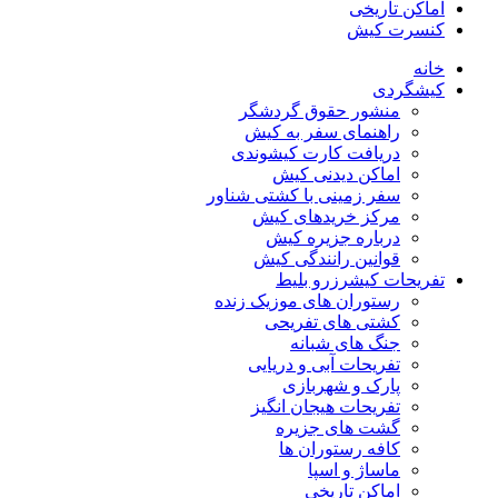
اماکن تاریخی
کنسرت کیش
خانه
کیشگردی
منشور حقوق گردشگر
راهنمای سفر به کیش
دریافت کارت کیشوندی
اماکن دیدنی کیش
سفر زمینی با کشتی شناور
مرکز خریدهای کیش
درباره جزیره کیش
قوانین رانندگی کیش
تفریحات کیش
رزرو بلیط
رستوران های موزیک زنده
کشتی های تفریحی
جنگ های شبانه
تفریحات آبی و دریایی
پارک و شهربازی
تفریحات هیجان انگیز
گشت های جزیره
کافه رستوران ها
ماساژ و اسپا
اماکن تاریخی