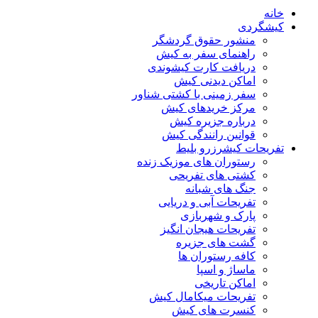
خانه
کیشگردی
منشور حقوق گردشگر
راهنمای سفر به کیش
دریافت کارت کیشوندی
اماکن دیدنی کیش
سفر زمینی با کشتی شناور
مرکز خریدهای کیش
درباره جزیره کیش
قوانین رانندگی کیش
تفریحات کیش
رزرو بلیط
رستوران های موزیک زنده
کشتی های تفریحی
جنگ های شبانه
تفریحات آبی و دریایی
پارک و شهربازی
تفریحات هیجان انگیز
گشت های جزیره
کافه رستوران ها
ماساژ و اسپا
اماکن تاریخی
تفریحات میکامال کیش
کنسرت های کیش