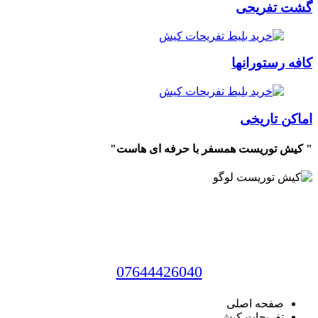
گشت تفریحی
کافه رستورانها
اماکن تاریخی
" کیش توریست همسفر با حرفه ای هاست"
دفتر مرکزی : جــــــزیره کیـــــش | اسکـــلـه تــفریحــــی |
بـــازار مریـــم دو
شرکت گردشگری فال و تـــماشـــا
07644426040
صفحه اصلی
تفریحات کیش