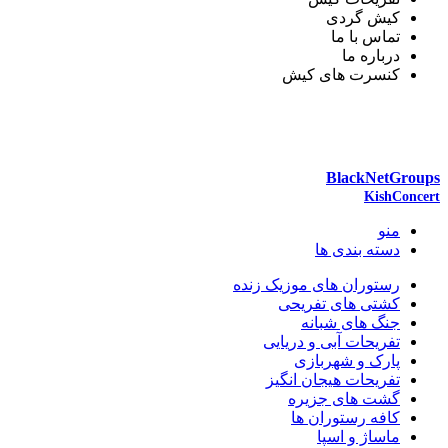
کیش گردی
تماس با ما
درباره ما
کنسرت های کیش
نمادهـــــای اعتبــــار کیــــش توریستــــــ
BlackNetGroups
Design & Technology by
Copyright © 2018 | All Rights Reserved | Powered by
KishConcert
منو
دسته بندی ها
رستوران های موزیک زنده
کشتی های تفریحی
جنگ های شبانه
تفریحات آبی و دریایی
پارک و شهربازی
تفریحات هیجان انگیز
گشت های جزیره
کافه رستوران ها
ماساژ و اسپا