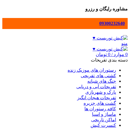
مشاوره رایگان و رزرو
09300232640
منو
0
موارد
/
0
تومان
دسته بندی تفریحات
رستوران های موزیک زنده
کشتی های تفریحی
جنگ های شبانه
تفریحات آبی و دریایی
پارک و شهربازی
تفریحات هیجان انگیز
گشت های جزیره
کافه رستوران ها
ماساژ و اسپا
اماکن تاریخی
کنسرت کیش