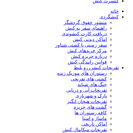
کنسرت کیش
خانه
کیشگردی
منشور حقوق گردشگر
راهنمای سفر به کیش
دریافت کارت کیشوندی
اماکن دیدنی کیش
سفر زمینی با کشتی شناور
مرکز خریدهای کیش
درباره جزیره کیش
قوانین رانندگی کیش
تفریحات کیش
رزرو بلیط
رستوران های موزیک زنده
کشتی های تفریحی
جنگ های شبانه
تفریحات آبی و دریایی
پارک و شهربازی
تفریحات هیجان انگیز
گشت های جزیره
کافه رستوران ها
ماساژ و اسپا
اماکن تاریخی
تفریحات میکامال کیش