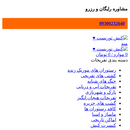
مشاوره رایگان و رزرو
09300232640
منو
0
موارد
/
0
تومان
دسته بندی تفریحات
رستوران های موزیک زنده
کشتی های تفریحی
جنگ های شبانه
تفریحات آبی و دریایی
پارک و شهربازی
تفریحات هیجان انگیز
گشت های جزیره
کافه رستوران ها
ماساژ و اسپا
اماکن تاریخی
کنسرت کیش