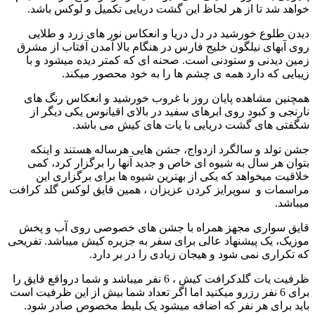
خواهد شد تا از هر لحاظ این گشت دریایی تکمیل و لوکس باشد.
دیدن طلوع خورشید در دل دریا و انعکاس نور های زرد و طلایی
روی آبهای نیلگون خلیج فارس در هنگام بالا آمدن آفتاب از مشرق
زمین دیدنی و ستودنی است. صحنه ای که کمتر دیده میشود و با
زیبایی که دارد همه ی چشم ها را به خود محصور میکند.
همچنین مشاهده پایان روز با غروب خورشید و انعکاس رنگ های
نارنجی و کبود روی ابرهای سفید در بالای اقیانوس یکی دیگر از
شگفتی های گشت دریایی با یات های کیش می باشد.
جشن تولد و سالگرد ازدواج، جشن هایی هرساله هستند و اینکه
بتوان هر سال به شیوه ای خاص و جدید آنها را برگزار کرد، کمی
خلاقیت میخواهد که یکی از بهترین شیوه ها برای برگزاری این
مراسمات و سوپرایز کردن عزیزان ، همین قایق لوکس گلد کرافت
میباشد.
قایق سواری مجهز همراه با جشن های خصوصی روی آب و پخش
موزیک، یک پیشنهاد عالی برای سفر به جزیره کیش میباشد. تفریحی
که تکراری نمی شود و هیجان زیادی را در بر دارد.
ظرفیت یات گلدکرافت کیش ، 6 نفر میباشد و شما درواقع قایق را
برای 6 نفر رزرو میکنید اما اگر تعداد شما بیش از این ظرفیت است
باید برای هر نفر که اضافه میشود یک بلیط مخصوص صادر شود.