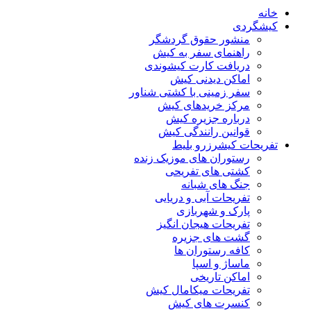
خانه
کیشگردی
منشور حقوق گردشگر
راهنمای سفر به کیش
دریافت کارت کیشوندی
اماکن دیدنی کیش
سفر زمینی با کشتی شناور
مرکز خریدهای کیش
درباره جزیره کیش
قوانین رانندگی کیش
تفریحات کیش
رزرو بلیط
رستوران های موزیک زنده
کشتی های تفریحی
جنگ های شبانه
تفریحات آبی و دریایی
پارک و شهربازی
تفریحات هیجان انگیز
گشت های جزیره
کافه رستوران ها
ماساژ و اسپا
اماکن تاریخی
تفریحات میکامال کیش
کنسرت های کیش