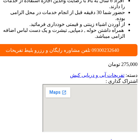
افراد 6 سال به بالا با رضایت والدین اجازه استفاده از خدمات
را دارند.
حضور شما 30 دقیقه قبل از انجام خدمات در محل الزامی
بوده.
از آوردن اشیاء زینتی و قیمتی خودداری فرمائید.
همراه داشتن حوله , دمپایی, تیشرت و یک دست لباس اضافه
الزامی میباشد.
09300232640 تلفن مشاوره رایگان و رزرو بلیط تفریحات
275,000
تومان
دسته:
تفریحات آبی و دریایی کیش
اشتراک گذاری :