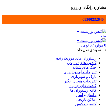
مشاوره رایگان و رزرو
09300232640
منو
0
موارد
/
0
تومان
دسته بندی تفریحات
رستوران های موزیک زنده
کشتی های تفریحی
جنگ های شبانه
تفریحات آبی و دریایی
پارک و شهربازی
تفریحات هیجان انگیز
گشت های جزیره
کافه رستوران ها
ماساژ و اسپا
اماکن تاریخی
کنسرت کیش