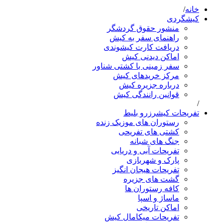
خانه
کیشگردی
منشور حقوق گردشگر
راهنمای سفر به کیش
دریافت کارت کیشوندی
اماکن دیدنی کیش
سفر زمینی با کشتی شناور
مرکز خریدهای کیش
درباره جزیره کیش
قوانین رانندگی کیش
تفریحات کیش
رزرو بلیط
رستوران های موزیک زنده
کشتی های تفریحی
جنگ های شبانه
تفریحات آبی و دریایی
پارک و شهربازی
تفریحات هیجان انگیز
گشت های جزیره
کافه رستوران ها
ماساژ و اسپا
اماکن تاریخی
تفریحات میکامال کیش