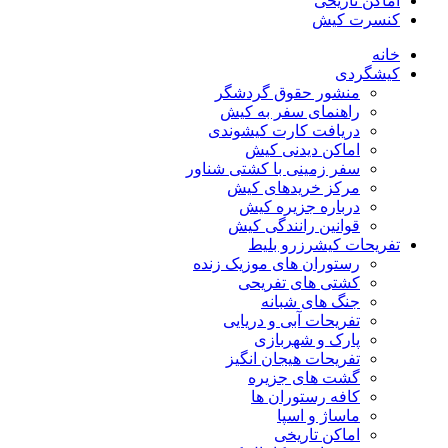
اماکن تاریخی
کنسرت کیش
خانه
کیشگردی
منشور حقوق گردشگر
راهنمای سفر به کیش
دریافت کارت کیشوندی
اماکن دیدنی کیش
سفر زمینی با کشتی شناور
مرکز خریدهای کیش
درباره جزیره کیش
قوانین رانندگی کیش
تفریحات کیش
رزرو بلیط
رستوران های موزیک زنده
کشتی های تفریحی
جنگ های شبانه
تفریحات آبی و دریایی
پارک و شهربازی
تفریحات هیجان انگیز
گشت های جزیره
کافه رستوران ها
ماساژ و اسپا
اماکن تاریخی