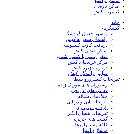
ماساژ و اسپا
اماکن تاریخی
کنسرت کیش
خانه
کیشگردی
منشور حقوق گردشگر
راهنمای سفر به کیش
دریافت کارت کیشوندی
اماکن دیدنی کیش
سفر زمینی با کشتی شناور
مرکز خریدهای کیش
درباره جزیره کیش
قوانین رانندگی کیش
تفریحات کیش
رزرو بلیط
رستوران های موزیک زنده
کشتی های تفریحی
جنگ های شبانه
تفریحات آبی و دریایی
پارک و شهربازی
تفریحات هیجان انگیز
گشت های جزیره
کافه رستوران ها
ماساژ و اسپا