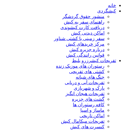
خانه
کیشگردی
منشور حقوق گردشگر
راهنمای سفر به کیش
دریافت کارت کیشوندی
اماکن دیدنی کیش
سفر زمینی با کشتی شناور
مرکز خریدهای کیش
درباره جزیره کیش
قوانین رانندگی کیش
تفریحات کیش
رزرو بلیط
رستوران های موزیک زنده
کشتی های تفریحی
جنگ های شبانه
تفریحات آبی و دریایی
پارک و شهربازی
تفریحات هیجان انگیز
گشت های جزیره
کافه رستوران ها
ماساژ و اسپا
اماکن تاریخی
تفریحات میکامال کیش
کنسرت های کیش