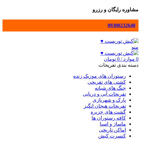
مشاوره رایگان و رزرو
09300232640
منو
0
موارد
/
0
تومان
دسته بندی تفریحات
رستوران های موزیک زنده
کشتی های تفریحی
جنگ های شبانه
تفریحات آبی و دریایی
پارک و شهربازی
تفریحات هیجان انگیز
گشت های جزیره
کافه رستوران ها
ماساژ و اسپا
اماکن تاریخی
کنسرت کیش