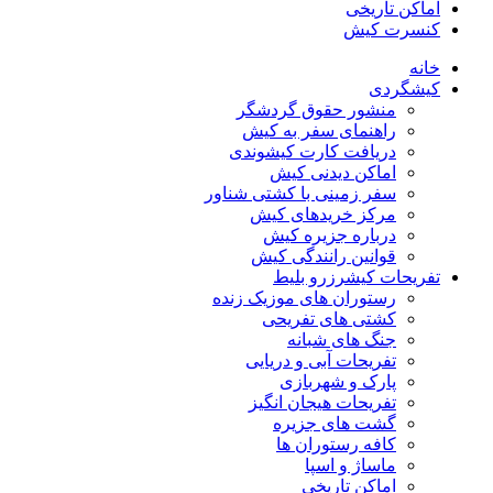
اماکن تاریخی
کنسرت کیش
خانه
کیشگردی
منشور حقوق گردشگر
راهنمای سفر به کیش
دریافت کارت کیشوندی
اماکن دیدنی کیش
سفر زمینی با کشتی شناور
مرکز خریدهای کیش
درباره جزیره کیش
قوانین رانندگی کیش
تفریحات کیش
رزرو بلیط
رستوران های موزیک زنده
کشتی های تفریحی
جنگ های شبانه
تفریحات آبی و دریایی
پارک و شهربازی
تفریحات هیجان انگیز
گشت های جزیره
کافه رستوران ها
ماساژ و اسپا
اماکن تاریخی