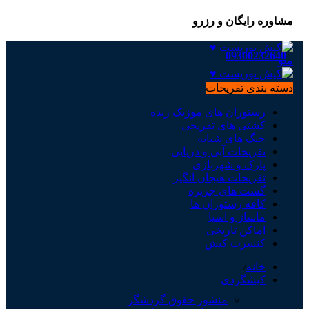
مشاوره رایگان و رزرو
09300232640
منو
0
موارد
/
0
تومان
دسته بندی تفریحات
رستوران های موزیک زنده
کشتی های تفریحی
جنگ های شبانه
تفریحات آبی و دریایی
پارک و شهربازی
تفریحات هیجان انگیز
گشت های جزیره
کافه رستوران ها
ماساژ و اسپا
اماکن تاریخی
کنسرت کیش
خانه
کیشگردی
منشور حقوق گردشگر