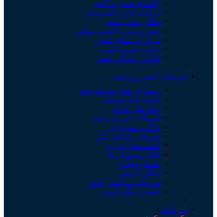
راهنمای سفر به کیش
دریافت کارت کیشوندی
اماکن دیدنی کیش
سفر زمینی با کشتی شناور
مرکز خریدهای کیش
درباره جزیره کیش
قوانین رانندگی کیش
تفریحات کیش
رزرو بلیط
رستوران های موزیک زنده
کشتی های تفریحی
جنگ های شبانه
تفریحات آبی و دریایی
پارک و شهربازی
تفریحات هیجان انگیز
گشت های جزیره
کافه رستوران ها
ماساژ و اسپا
اماکن تاریخی
تفریحات میکامال کیش
کنسرت های کیش
تور کیش