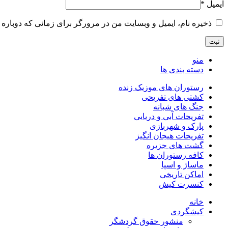
ایمیل
*
ذخیره نام، ایمیل و وبسایت من در مرورگر برای زمانی که دوباره 
منو
دسته بندی ها
رستوران های موزیک زنده
کشتی های تفریحی
جنگ های شبانه
تفریحات آبی و دریایی
پارک و شهربازی
تفریحات هیجان انگیز
گشت های جزیره
کافه رستوران ها
ماساژ و اسپا
اماکن تاریخی
کنسرت کیش
خانه
کیشگردی
منشور حقوق گردشگر