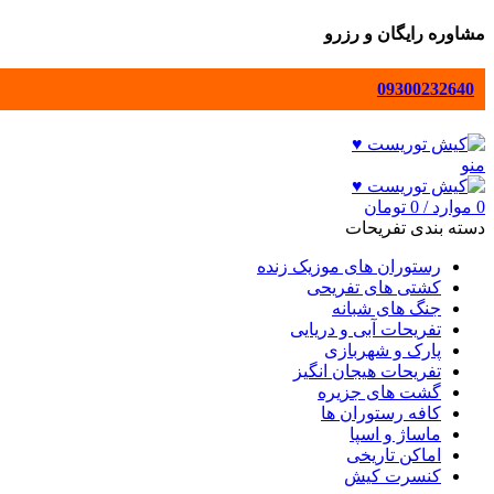
مشاوره رایگان و رزرو
09300232640
منو
0
موارد
/
0
تومان
دسته بندی تفریحات
رستوران های موزیک زنده
کشتی های تفریحی
جنگ های شبانه
تفریحات آبی و دریایی
پارک و شهربازی
تفریحات هیجان انگیز
گشت های جزیره
کافه رستوران ها
ماساژ و اسپا
اماکن تاریخی
کنسرت کیش