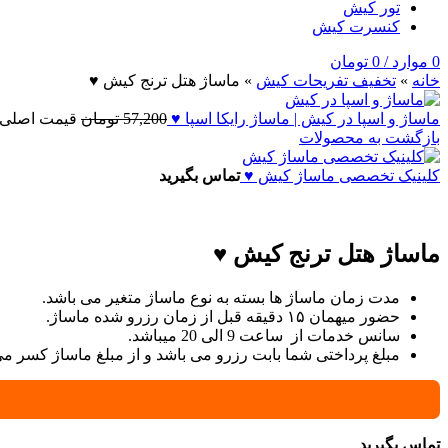
تور کیش
کنسرت کیش
0
موارد
/
0
تومان
خانه
»
تخفيف تفريحات کيش
»
ماساژ هتل ترنج کیش ♥
ماساژ و اسپا در کیش | ماساژ رایکا اسپا ♥
57,200
تومان
قیمت اصلی: 57,200 تومان بو
بازگشت به محصولات
کلینیک تخصصی ماساژ کیش ♥
تماس بگیرید
ماساژ هتل ترنج کیش ♥
مدت زمان ماساژ ها بسته به نوع ماساژ متغیر می باشد.
حضور میهمان ۱۵ دقیقه قبل از زمان رزرو شده ماساژ.
سانس خدمات از ساعت 9 الی 20 میباشد.
مبلغ پرداختی شما بابت رزرو می باشد و از مبلغ ماساژ کسر م
تماس بگیرید