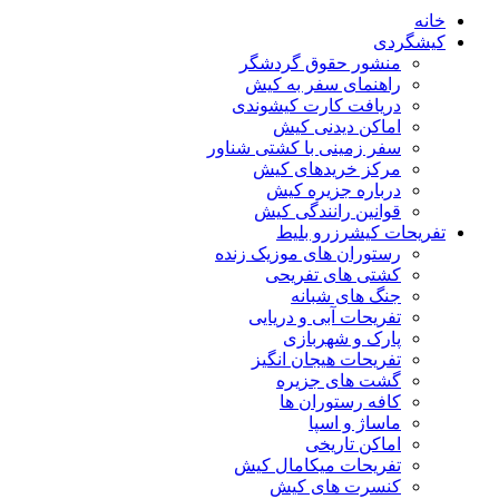
خانه
کیشگردی
منشور حقوق گردشگر
راهنمای سفر به کیش
دریافت کارت کیشوندی
اماکن دیدنی کیش
سفر زمینی با کشتی شناور
مرکز خریدهای کیش
درباره جزیره کیش
قوانین رانندگی کیش
تفریحات کیش
رزرو بلیط
رستوران های موزیک زنده
کشتی های تفریحی
جنگ های شبانه
تفریحات آبی و دریایی
پارک و شهربازی
تفریحات هیجان انگیز
گشت های جزیره
کافه رستوران ها
ماساژ و اسپا
اماکن تاریخی
تفریحات میکامال کیش
کنسرت های کیش