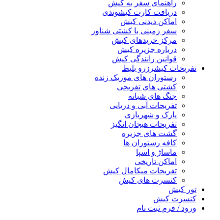
راهنمای سفر به کیش
دریافت کارت کیشوندی
اماکن دیدنی کیش
سفر زمینی با کشتی شناور
مرکز خریدهای کیش
درباره جزیره کیش
قوانین رانندگی کیش
تفریحات کیش
رزرو بلیط
رستوران های موزیک زنده
کشتی های تفریحی
جنگ های شبانه
تفریحات آبی و دریایی
پارک و شهربازی
تفریحات هیجان انگیز
گشت های جزیره
کافه رستوران ها
ماساژ و اسپا
اماکن تاریخی
تفریحات میکامال کیش
کنسرت های کیش
تور کیش
کنسرت کیش
ورود / فرم ثبت نام