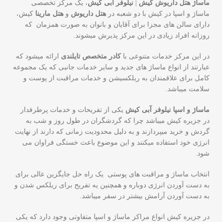
ماساژ هتل داریوش کیش
|
نیلوفر آبی کیش
، یک مرکز تخصصی
ماساژ و اسپا در کیش با دو شعبه در
هتل داریوش
و
هتل مارینا
کیش،
دارای سالن های مجزا برای آقایان و بانوان به صورت همزمان که
روزانه افراد زیادی در این مرکز پذیرش میشوند.
در این مرکز خدمات متنوعی با
کادر متخصص تایلندی
ارائه میشود که
عبارتند از انواع ماساژ های جدید و سایر خدمات جانبی که یک مجموعه
کامل برای علاقمندان به ریلکسیشن و خدمات مراقبت از پوست و
سلامت میباشد.
ماساژ و اسپا نیلوفر آبی کیش
یکی از تفریحات و خدمات پرطرفدار
در جزیره کیش میباشد چرا که گردشگران در طول روز و شب به
گردش و خرید میپردازند و به دلیل محدودیت زمانی که دارند از نهایت
انرژی خود استفاده میکنند و این موضوع باعث خستگی فراوان می
شود.
انتخاب ماساژ و مراقبت های پوستی یک راه حل جایگزین عالی برای
به دست آوردن انرژی دوباره و همچنین یه تفریح برای ریلکس شدن و
به دست آوردن آرامش بیشتر در سفر میباشد.
در جزیره کیش انواع مراکز ماساژ و اسپا متفاوتی وجود دارد که یکی