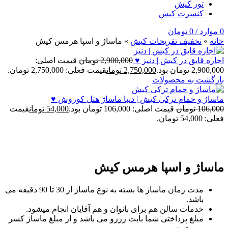
تور کیش
کنسرت کیش
0
موارد
/
0
تومان
خانه
»
تخفيف تفريحات کيش
»
ماساژ و اسپا هرمس کیش
اجاره قایق در کیش | دنیز ♥
2,900,000
تومان
قیمت اصلی:
2,900,000 تومان بود.
2,750,000
تومان
قیمت فعلی: 2,750,000 تومان.
بازگشت به محصولات
ماساژ و حمام ترکی کیش | دیبا ماساژ هتل کوروش ♥
106,000
تومان
قیمت اصلی: 106,000 تومان بود.
54,000
تومان
قیمت
فعلی: 54,000 تومان.
-76%
ماساژ و اسپا هرمس کیش
مدت زمان ماساژ ها بسته به نوع ماساژ از 30 تا 90 دقیقه می
باشد.
خدمات سالن هم برای بانوان و هم آقایان انجام میشود.
مبلغ پرداختی شما بابت رزرو می باشد و از مبلغ ماساژ کسر