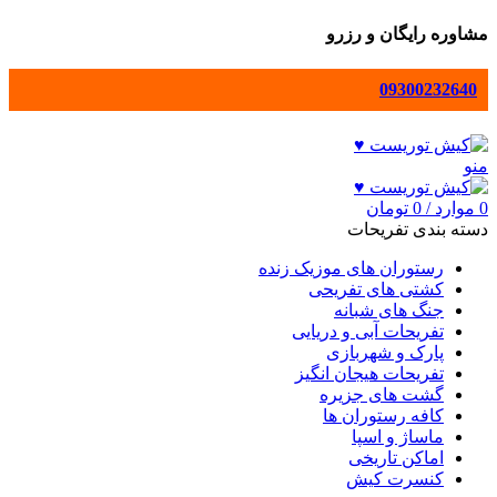
مشاوره رایگان و رزرو
09300232640
منو
0
موارد
/
0
تومان
دسته بندی تفریحات
رستوران های موزیک زنده
کشتی های تفریحی
جنگ های شبانه
تفریحات آبی و دریایی
پارک و شهربازی
تفریحات هیجان انگیز
گشت های جزیره
کافه رستوران ها
ماساژ و اسپا
اماکن تاریخی
کنسرت کیش