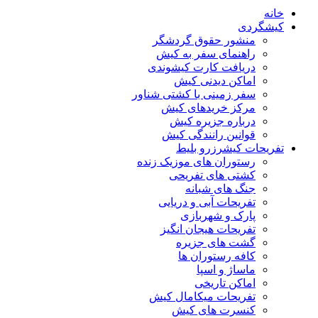
خانه
کیشگردی
منشور حقوق گردشگر
راهنمای سفر به کیش
دریافت کارت کیشوندی
اماکن دیدنی کیش
سفر زمینی با کشتی شناور
مرکز خریدهای کیش
درباره جزیره کیش
قوانین رانندگی کیش
تفریحات کیش
رزرو بلیط
رستوران های موزیک زنده
کشتی های تفریحی
جنگ های شبانه
تفریحات آبی و دریایی
پارک و شهربازی
تفریحات هیجان انگیز
گشت های جزیره
کافه رستوران ها
ماساژ و اسپا
اماکن تاریخی
تفریحات میکامال کیش
کنسرت های کیش