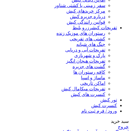
سفر زمینی با کشتی شناور
مرکز خریدهای کیش
درباره جزیره کیش
قوانین رانندگی کیش
تفریحات کیش
رزرو بلیط
رستوران های موزیک زنده
کشتی های تفریحی
جنگ های شبانه
تفریحات آبی و دریایی
پارک و شهربازی
تفریحات هیجان انگیز
گشت های جزیره
کافه رستوران ها
ماساژ و اسپا
اماکن تاریخی
تفریحات میکامال کیش
کنسرت های کیش
تور کیش
کنسرت کیش
ورود / فرم ثبت نام
سبد خرید
خروج