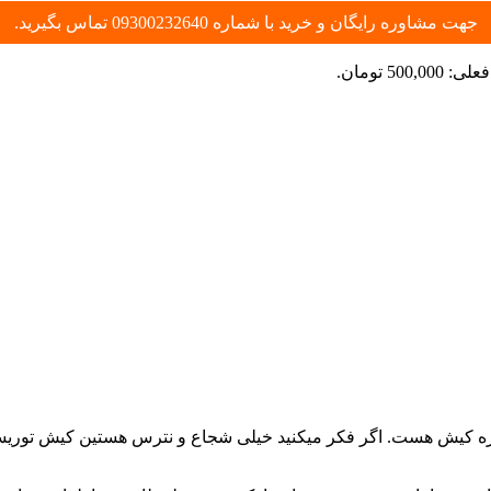
جهت مشاوره رایگان و خرید با شماره 09300232640 تماس بگیرید.
500,0 تومان.
 کیش هست. اگر فکر میکنید خیلی شجاع و نترس هستین کیش توریست به