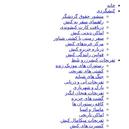
خانه
کیشگردی
منشور حقوق گردشگر
راهنمای سفر به کیش
دریافت کارت کیشوندی
اماکن دیدنی کیش
سفر زمینی با کشتی شناور
مرکز خریدهای کیش
درباره جزیره کیش
قوانین رانندگی کیش
تفریحات کیش
رزرو بلیط
رستوران های موزیک زنده
کشتی های تفریحی
جنگ های شبانه
تفریحات آبی و دریایی
پارک و شهربازی
تفریحات هیجان انگیز
گشت های جزیره
کافه رستوران ها
ماساژ و اسپا
اماکن تاریخی
تفریحات میکامال کیش
کنسرت های کیش