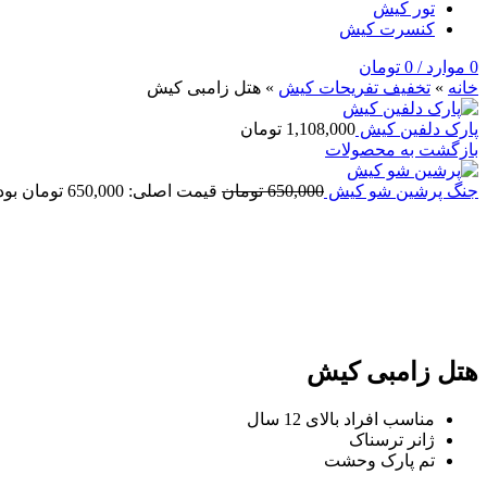
تور کیش
کنسرت کیش
0
موارد
/
0
تومان
خانه
»
تخفيف تفريحات کيش
»
هتل زامبی کیش
پارک دلفین کیش
1,108,000
تومان
بازگشت به محصولات
جنگ پرشین شو کیش
650,000
تومان
قیمت اصلی: 650,000 تومان بود.
-17%
هتل زامبی کیش
مناسب افراد بالای 12 سال
ژانر ترسناک
تم پارک وحشت