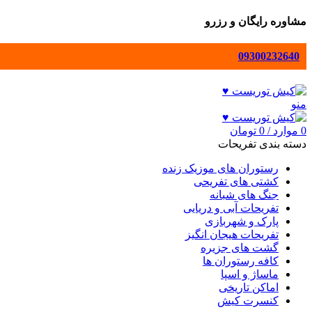
مشاوره رایگان و رزرو
09300232640
منو
0
موارد
/
0
تومان
دسته بندی تفریحات
رستوران های موزیک زنده
کشتی های تفریحی
جنگ های شبانه
تفریحات آبی و دریایی
پارک و شهربازی
تفریحات هیجان انگیز
گشت های جزیره
کافه رستوران ها
ماساژ و اسپا
اماکن تاریخی
کنسرت کیش