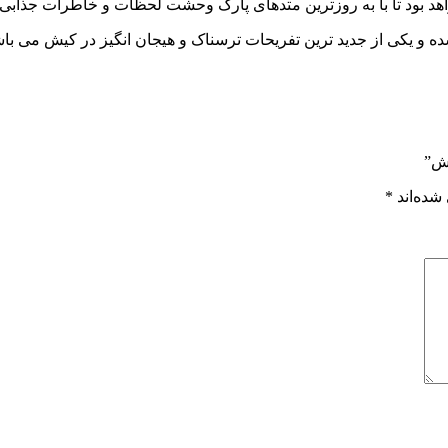
یش”
شده‌اند
*