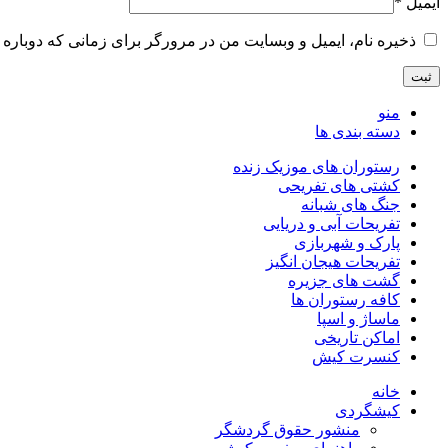
ایمیل
*
ذخیره نام، ایمیل و وبسایت من در مرورگر برای زمانی که دوباره 
منو
دسته بندی ها
رستوران های موزیک زنده
کشتی های تفریحی
جنگ های شبانه
تفریحات آبی و دریایی
پارک و شهربازی
تفریحات هیجان انگیز
گشت های جزیره
کافه رستوران ها
ماساژ و اسپا
اماکن تاریخی
کنسرت کیش
خانه
کیشگردی
منشور حقوق گردشگر