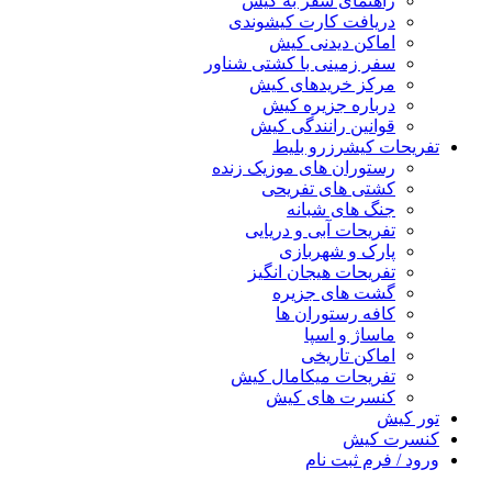
راهنمای سفر به کیش
دریافت کارت کیشوندی
اماکن دیدنی کیش
سفر زمینی با کشتی شناور
مرکز خریدهای کیش
درباره جزیره کیش
قوانین رانندگی کیش
تفریحات کیش
رزرو بلیط
رستوران های موزیک زنده
کشتی های تفریحی
جنگ های شبانه
تفریحات آبی و دریایی
پارک و شهربازی
تفریحات هیجان انگیز
گشت های جزیره
کافه رستوران ها
ماساژ و اسپا
اماکن تاریخی
تفریحات میکامال کیش
کنسرت های کیش
تور کیش
کنسرت کیش
ورود / فرم ثبت نام