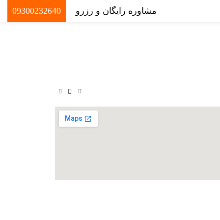
مشاوره رایگان و رزرو
09300232640
0
تومان
سرت کیش
0
موارد