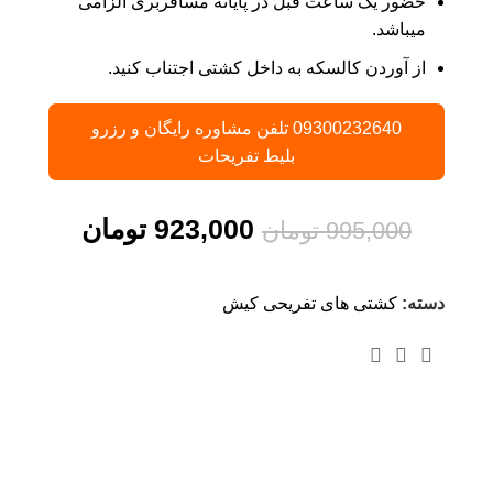
حضور یک ساعت قبل در پایانه مسافربری الزامی
میباشد.
از آوردن کالسکه به داخل کشتی اجتناب کنید.
09300232640 تلفن مشاوره رایگان و رزرو
بلیط تفریحات
923,000
تومان
995,000
تومان
دسته:
کشتی های تفریحی کیش