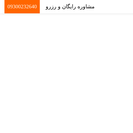
مشاوره رایگان و رزرو
09300232640
0
تومان
سرت کیش
0
موارد