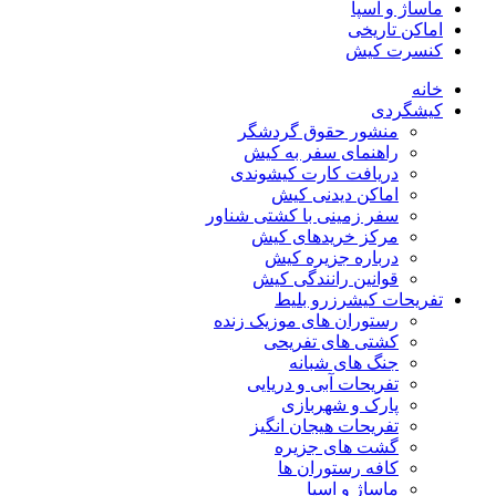
ماساژ و اسپا
اماکن تاریخی
کنسرت کیش
خانه
کیشگردی
منشور حقوق گردشگر
راهنمای سفر به کیش
دریافت کارت کیشوندی
اماکن دیدنی کیش
سفر زمینی با کشتی شناور
مرکز خریدهای کیش
درباره جزیره کیش
قوانین رانندگی کیش
تفریحات کیش
رزرو بلیط
رستوران های موزیک زنده
کشتی های تفریحی
جنگ های شبانه
تفریحات آبی و دریایی
پارک و شهربازی
تفریحات هیجان انگیز
گشت های جزیره
کافه رستوران ها
ماساژ و اسپا