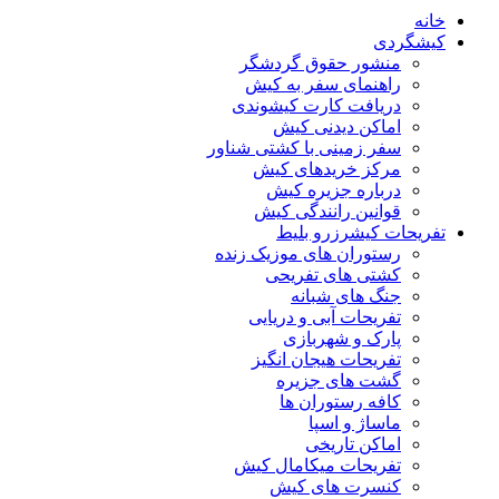
خانه
کیشگردی
منشور حقوق گردشگر
راهنمای سفر به کیش
دریافت کارت کیشوندی
اماکن دیدنی کیش
سفر زمینی با کشتی شناور
مرکز خریدهای کیش
درباره جزیره کیش
قوانین رانندگی کیش
تفریحات کیش
رزرو بلیط
رستوران های موزیک زنده
کشتی های تفریحی
جنگ های شبانه
تفریحات آبی و دریایی
پارک و شهربازی
تفریحات هیجان انگیز
گشت های جزیره
کافه رستوران ها
ماساژ و اسپا
اماکن تاریخی
تفریحات میکامال کیش
کنسرت های کیش