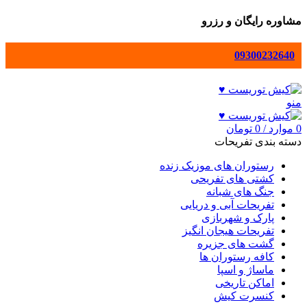
مشاوره رایگان و رزرو
09300232640
منو
0
موارد
/
0
تومان
دسته بندی تفریحات
رستوران های موزیک زنده
کشتی های تفریحی
جنگ های شبانه
تفریحات آبی و دریایی
پارک و شهربازی
تفریحات هیجان انگیز
گشت های جزیره
کافه رستوران ها
ماساژ و اسپا
اماکن تاریخی
کنسرت کیش