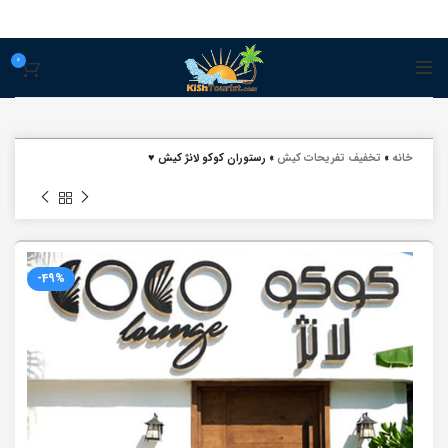
0
خانه
»
تخفيف تفريحات کيش
»
رستوران کوکو لانژ کیش ♥
-49%