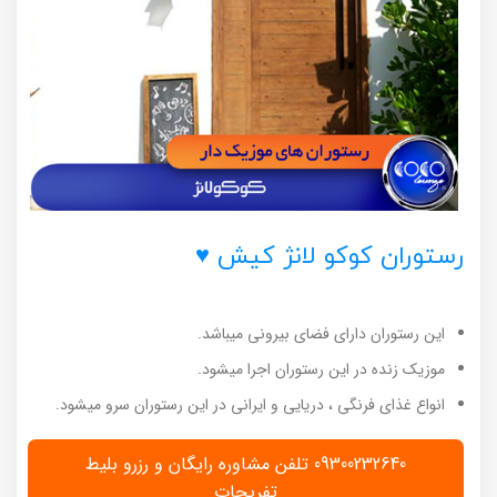
رستوران کوکو لانژ کیش ♥
این رستوران دارای فضای بیرونی میباشد.
موزیک زنده در این رستوران اجرا میشود.
انواع غذای فرنگی ، دریایی و ایرانی در این رستوران سرو میشود.
09300232640 تلفن مشاوره رایگان و رزرو بلیط
تفریحات