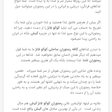
میباشد که این روزها بسیار سر و صدا به پا کرده است. شما انواع
غذاهای فرنگی، دریایی و ایرانی را در این رستوران میتوانید میل
کنید.
رستوران کوکولانژ کیش
اگر بیش از هرچیز عاشق غذا هستید و غذا خوردن برای شما یک
تفریح به حساب می آید نباید
کوکو لانژ
را از دست دهید، چرا که
رستورانی با این نوع سرو غذا نه تنها در جزیره
کیش
بلکه در ایران
به راحتی پیدا نمیشود.
با دیدن غذاهای
کافه رستوران ساحلی کوکو لانژ
ما به شما قول
میدهیم که دیگر همان انسان سابق نخواهید شد. غذاها در این
رستوران
فقط غذا نیستند بلکه یک اثر هنری بینظیر هستند.
وعده های غذایی این رستوران هوش از سر شما میپراند . طعمی
بینظیر و به یاد ماندنی همراه با دیزاینی خارق العاده که گرسنگی
شما را دو چندان میکند و به تنهایی اشتها آور هستند و به طور
خلاصه رستوران با این سبک از پذیرایی کم نظیر است و به راحتی
نباید آن را از دست داد.
علاوه بر اینها، لوکیشن عالی
رستوران کوکو لانژ کیش
هم مثال
زندنی است . در یکی از بهترین ساحل های
کیش
واقع شده است