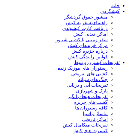
خانه
کیشگردی
منشور حقوق گردشگر
راهنمای سفر به کیش
دریافت کارت کیشوندی
اماکن دیدنی کیش
سفر زمینی با کشتی شناور
مرکز خریدهای کیش
درباره جزیره کیش
قوانین رانندگی کیش
تفریحات کیش
رزرو بلیط
رستوران های موزیک زنده
کشتی های تفریحی
جنگ های شبانه
تفریحات آبی و دریایی
پارک و شهربازی
تفریحات هیجان انگیز
گشت های جزیره
کافه رستوران ها
ماساژ و اسپا
اماکن تاریخی
تفریحات میکامال کیش
کنسرت های کیش