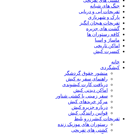
کشتی های تفریحی
جنگ های شبانه
تفریحات آبی و دریایی
پارک و شهربازی
تفریحات هیجان انگیز
گشت های جزیره
کافه رستوران ها
ماساژ و اسپا
اماکن تاریخی
کنسرت کیش
خانه
کیشگردی
منشور حقوق گردشگر
راهنمای سفر به کیش
دریافت کارت کیشوندی
اماکن دیدنی کیش
سفر زمینی با کشتی شناور
مرکز خریدهای کیش
درباره جزیره کیش
قوانین رانندگی کیش
تفریحات کیش
رزرو بلیط
رستوران های موزیک زنده
کشتی های تفریحی