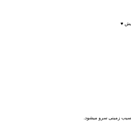
یش ♥
یچ.سیب زمینی سرو میشود.