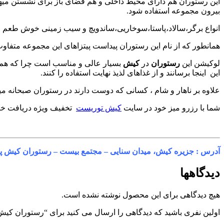
این رستوران هم دارای محیط داخلی و هم فضای باز برای نشستن میهم
بیرون مجموعه استفاده شود.
انواع برگر،سالاد،پاستا،سوخاریی،ساندویچ و سیب زمینی خوش طعم و 
همانطور که از نام این رستوران پیداست پیتزاهای این مجموعه متفاو
لوکیشن این
رستوران
در
کیش
بسیار عالی و مناسب است چرا که هم ب
این اینجا برسانند و از غذاهای لذیذ نهایت استفاده را کنند.
علاوه بر ناهار و شام ، کسانی که دوست دارند در رستوران صبحانه میل
شما با رزرو میز خود در سایت
کیش توریست
تخفیف ویژه دریافت خوا
آدرس : جزیره کیش، میدان سنایی – مجتمع بیست – رستوران کیش پی
دیدگاهها
هیچ دیدگاهی برای این محصول نوشته نشده است.
اولین نفری باشید که دیدگاهی را ارسال می کنید برای “رستوران کیش