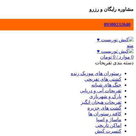
مشاوره رایگان و رزرو
09300232640
منو
0
موارد
/
0
تومان
دسته بندی تفریحات
رستوران های موزیک زنده
کشتی های تفریحی
جنگ های شبانه
تفریحات آبی و دریایی
پارک و شهربازی
تفریحات هیجان انگیز
گشت های جزیره
کافه رستوران ها
ماساژ و اسپا
اماکن تاریخی
کنسرت کیش