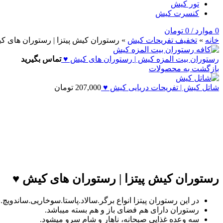
تور کیش
کنسرت کیش
0
موارد
/
0
تومان
خانه
»
تخفيف تفريحات کيش
»
رستوران کیش پیتزا | رستوران های ک
رستوران بیت المزه کیش | رستوران های کیش ♥
تماس بگیرید
بازگشت به محصولات
شاتل کیش | تفریحات دریایی کیش ♥
207,000
تومان
رستوران کیش پیتزا | رستوران های کیش ♥
در این رستوران پیتزا انواع برگر.سالاد.پاستا.سوخاریی.ساندو
رستوران دارای هم فضای باز و هم بسته میباشد.
سه وعده غذایی صبحانه، ناهار و شام سرو میشود.