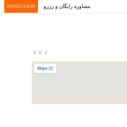
مشاوره رایگان و رزرو
09300232640
0
تومان
سرت کیش
0
موارد