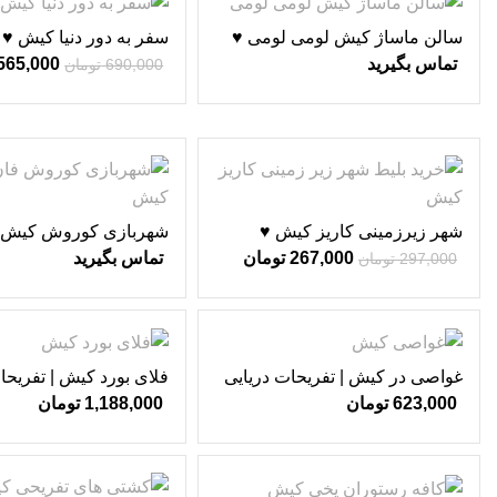
-18%
سالن ماساژ کیش لومی لومی ♥
سفر به دور دنیا کیش ♥
تماس بگیرید
565,000
690,000
تومان
-10%
شهر زیرزمینی کاریز کیش ♥
شهربازی کوروش کیش 
فان کلاب ♥
267,000
تومان
تماس بگیرید
297,000
تومان
غواصی در کیش | تفریحات دریایی
فلای بورد کیش | تفریحا
کیش ♥
کیش ♥
623,000
تومان
1,188,000
تومان