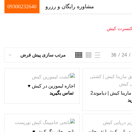
مشاوره رایگان و رزرو
09300232640
0
تومان
نسرت کیش
0
موارد
36
24
اجاره لیموزین در کیش ♥
اجاره قایق مارینا کیش | دیاموند2
تماس بگیرید
ید
-5%
 دریایی کیش | تفریحات
بانجی جامپینگ کیش ♥