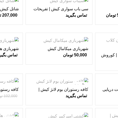
سی باب سواری کیش | تفریحات
شاتل کیش |
دریایی کیش ♥
♥
تومان
تماس بگیرید
207,000
ت
شهربازی میکامال کیش
شهربازی ها
طلایی ♥
| کوروش
50,000
تومان
تماس بگیر
ناموجود
-49%
ت دریایی
کافه رستوران بوم لانژ کیش |
کافه رستور
رستوران های کیش ♥
تماس بگیرید
102,000
تو