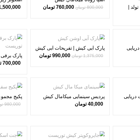
دریایی کیش
ولد |
760,000
تومان
1,500,000
800,000
تومان
-28%
ریایی
پارک آبی کیش | تفریحات آبی کیش
♥
پارک برفی 
990,000
تومان
1,375,000
تومان
700,000
ت
-10%
 دریایی
پردیس سینمایی میکامال کیش
پکیج مجموعه
کیش و پار
40,000
تومان
980,000
تو
-5%