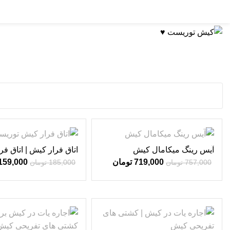
دسته بندی تفریحات
-14%
-5%
آیس رینگ میکامال کیش
اتاق فرار کیش | اتاق فرا
کیش ♥
719,000
تومان
159,000
757,000
تومان
185,000
تومان