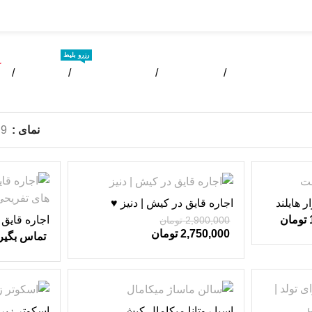
رزرو بلیط
ک
خانه
کیشگردی
تفریحات کیش
تور کیش
نمای
9
-5%
ر هایلند
اجاره قایق در کیش | دنیز ♥
تومان
2,900,000
تومان
VIP ♥
2,750,000
تومان
تماس بگیر
-5%
اسپا روتانا میکامال کیش
اسکوتر زیر