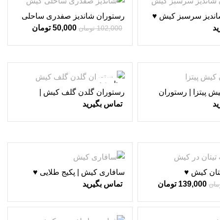
-51%
اندیز سرسبز کیش ♥
رستوران شاندیز صفدری ساحلی
کیش ♥
ید
50,000
تومان
102,000
تومان
ناموجود
ش پیتزا | رستوران
رستوران گلدن گلف کیش |
رستوران های کیش ♥
ید
تماس بگیرید
تان کیش ♥
سافاری کیش | پکیج طلایی ♥
139,000
تومان
تماس بگیرید
مان