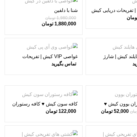
-5%
 تفریحات دریایی کیش
شنا با دلفین
ومان
1,980,000
تومان
1,880,000
تومان
یلند کیش | شارژ
غواصی VIP کیش | تفریحات
دریایی کیش ♥
ید
تماس بگیرید
ان بوون کیش ♥
کافه سون کیش ♥ کافه رستوران
ها
52,000
تومان
122,000
تومان
مان