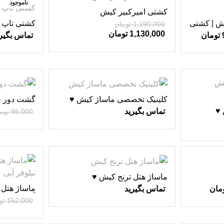
-5%
ناموجود
کشتی امیرکبیر کیش
ش | کشتی
کشتی تاپ 
1,190,000
تومان
تفریحی کی
1,130,000
تومان
تومان
تماس بگیر
-58%
کلینیک تخصصی ماساژ کیش ♥
گشت دور ج
ناموجود
 ♥
تماس بگیرید
96,000
توم
-49%
ماساژ هتل ترنج کیش ♥
ماساژ هتل 
مان
تماس بگیرید
آبی ♥
152,000
تو